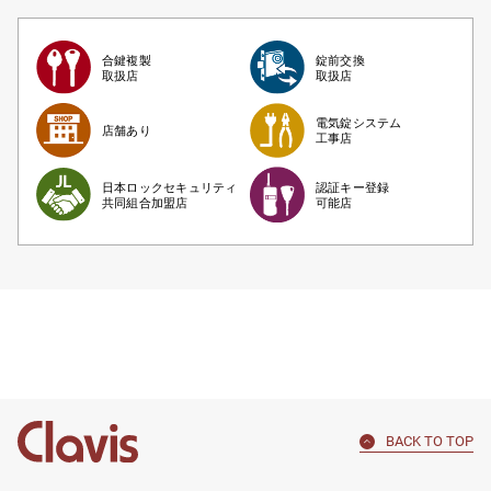
合鍵複製
錠前交換
取扱店
取扱店
電気錠システム
店舗あり
工事店
日本ロックセキュリティ
認証キー登録
共同組合加盟店
可能店
BACK TO TOP