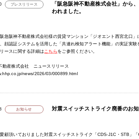
「阪急阪神不動産株式会社」から、
0
プレスリリース
われました。
阪急阪神不動産株式会社様の賃貸マンション「ジオエント西宮北口」に“C
、顔認証システムを活用した「共連れ検知アラート機能」の実証実験を
リースに関する詳細は
こちら
をご参照ください。
不動産株式会社 ニュースリリース
w.hhp.co.jp/news/2026/03/000899.html
対震スイッチストライク廃番のお知
8
お知らせ
愛顧頂いておりました対震スイッチストライク「CDS-J1C・STB」「C