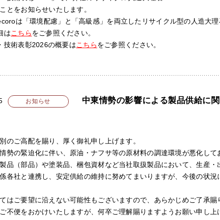
ことをお知らせいたします。
ON ecoroは「環境配慮」と「高級感」を両立したリサイクル型の人造大
細は
こちら
をご参照ください。
・技術表彰2026の概要は
こちら
をご参照ください。
中東情勢の影響による製品供給に関
5
お知らせ
別のご高配を賜り、厚く御礼申し上げます。
情勢の緊迫化に伴い、原油・ナフサ等の原材料の調達環境が悪化して
製品（部品）や塗装品、梱包資材など当社取扱製品において、生産・
係各社と連携し、安定供給の維持に努めてまいりますが、今後の状況
てはご要望に沿えない可能性もございますので、あらかじめご了承賜
ご不便をおかけいたしますが、何卒ご理解賜りますようお願い申し上